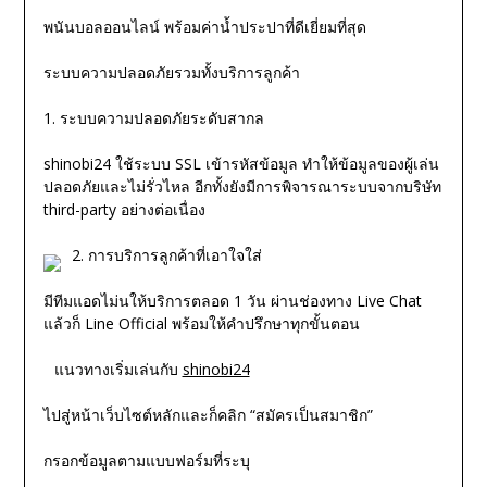
พนันบอลออนไลน์ พร้อมค่าน้ำประปาที่ดีเยี่ยมที่สุด
ระบบความปลอดภัยรวมทั้งบริการลูกค้า
1. ระบบความปลอดภัยระดับสากล
shinobi24 ใช้ระบบ SSL เข้ารหัสข้อมูล ทำให้ข้อมูลของผู้เล่น
ปลอดภัยและไม่รั่วไหล อีกทั้งยังมีการพิจารณาระบบจากบริษัท
third-party อย่างต่อเนื่อง
2. การบริการลูกค้าที่เอาใจใส่
มีทีมแอดไม่นให้บริการตลอด 1 วัน ผ่านช่องทาง Live Chat
แล้วก็ Line Official พร้อมให้คำปรึกษาทุกขั้นตอน
แนวทางเริ่มเล่นกับ
shinobi24
ไปสู่หน้าเว็บไซต์หลักและก็คลิก “สมัครเป็นสมาชิก”
กรอกข้อมูลตามแบบฟอร์มที่ระบุ