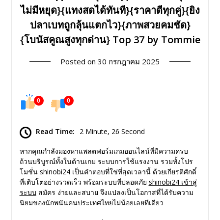
ไม่มีหยุด}{แทงสดได้ทันที}{ราคาดีทุกคู่}{ยิง
ปลาเบทถูกลุ้นแตกไว}{ภาพสวยคมชัด}
{โบนัสคูณสูงทุกด่าน} Top 37 by Tommie
Posted on
30 กรกฎาคม 2025
0
0
Read Time:
2 Minute, 26 Second
หากคุณกำลังมองหาแพลตฟอร์มเกมออนไลน์ที่มีความครบ
ถ้วนบริบูรณ์ทั้งในด้านเกม ระบบการใช้แรงงาน รวมทั้งโปร
โมชั่น shinobi24 เป็นคำตอบที่ใช่ที่สุดเวลานี้ ด้วยเกียรติศักดิ์
ที่เติบโตอย่างรวดเร็ว พร้อมระบบที่ปลอดภัย
shinobi24 เข้าสู่
ระบบ
สมัคร ง่ายและสบาย จึงแปลงเป็นโอกาสที่ได้รับความ
นิยมของนักพนันคนประเทศไทยไม่น้อยเลยทีเดียว