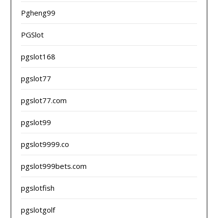
Pgheng99
PGSlot
pgslot168
pgslot77
pgslot77.com
pgslot99
pgslot9999.co
pgslot999bets.com
pgslotfish
pgslotgolf