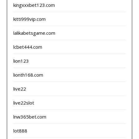
kingxxxbet123.com
kitti999vip.com
lalikabetsgame.com
lcbet444.com
lion123
lionth168.com
live22
live22slot
lnw365bet.com
lot888