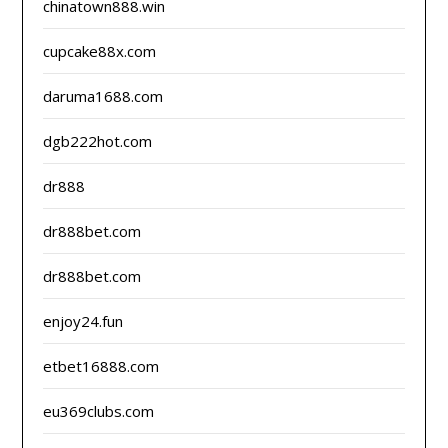
chinatown888.win
cupcake88x.com
daruma1688.com
dgb222hot.com
dr888
dr888bet.com
dr888bet.com
enjoy24.fun
etbet16888.com
eu369clubs.com