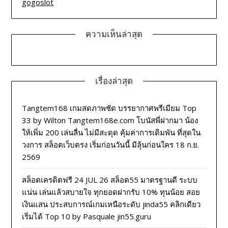
gogoslot
ความเห็นล่าสุด
เรื่องล่าสุด
Tangtem168 เกมสดภาพชัด บรรยากาศพรีเมียม Top
33 by Wilton Tangtem168e.com โบนัสพี่ฝากมา น้อง
ให้เพิ่ม 200 เล่นลื่น ไม่มีสะดุด คุ้มค่าการเดิมพัน ที่สุดใน
วงการ สล็อตเว็บตรง เริ่มก่อนวันนี้ มีลุ้นก่อนใคร 18 ก.ย.
2569
สล็อตเครดิตฟรี 24 JUL 26 สล็อต55 มาตรฐานดี ระบบ
แน่น เล่นแล้วสบายใจ ทุกยอดฝากรับ 10% ทุนน้อย สอย
เงินแสน ประสบการณ์เกมเหนือระดับ jinda55 คลิกเดียว
เริ่มได้ Top 10 by Pasquale jin55.guru