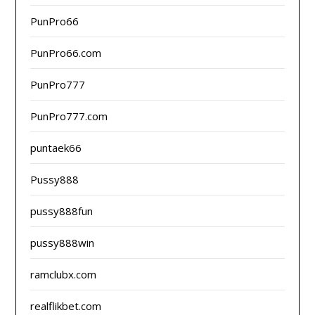
PunPro66
PunPro66.com
PunPro777
PunPro777.com
puntaek66
Pussy888
pussy888fun
pussy888win
ramclubx.com
realflikbet.com