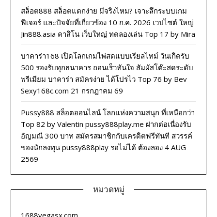
สล็อต888 สล็อตแตกง่าย มีจริงไหม? เจาะลึกระบบเกม
ฟีเจอร์ และปัจจัยที่เกี่ยวข้อง 10 ก.ค. 2026 เวปไซต์ ใหญ่
Jin888.asia คาสิโน เว็บใหญ่ ทดลองเล่น Top 17 by Mira
บาคาร่า168 เปิดโลกเกมไพ่สดแบบเรียลไทม์ วันเกิดรับ
500 รองรับทุกธนาคาร ถอนเร็วทันใจ สัมผัสโต๊ะสดระดับ
พรีเมียม บาคาร่า สมัครง่าย ได้โปรไว Top 76 by Bev
Sexy168c.com 21 กรกฎาคม 69
Pussy888 สล็อตออนไลน์ โลกแห่งความสนุก ที่เหนือกว่า
Top 82 by Valentin pussy888play.me ฝากต่อเนื่องรับ
อัญมณี 300 บาท สมัครสมาชิกกับเครดิตฟรีทันที สวรรค์
ของนักลงทุน pussy888play รอไม่ได้ ต้องลอง 4 AUG
2569
หมวดหมู่
1688vegasx.com