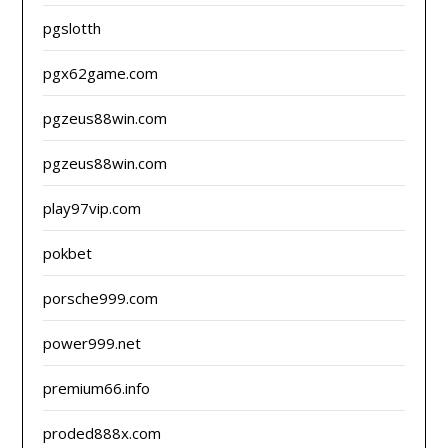
pgslotth
pgx62game.com
pgzeus88win.com
pgzeus88win.com
play97vip.com
pokbet
porsche999.com
power999.net
premium66.info
proded888x.com