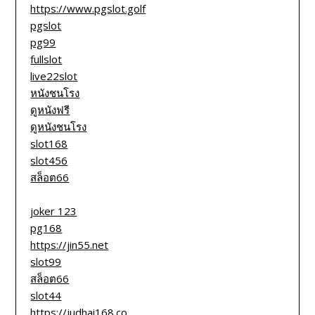
https://www.pgslot.golf
pgslot
pg99
fullslot
live22slot
หนังชนโรง
ดูหนังฟรี
ดูหนังชนโรง
slot168
slot456
สล็อต66
joker 123
pg168
https://jin55.net
slot99
สล็อต66
slot44
https://judhai168.co