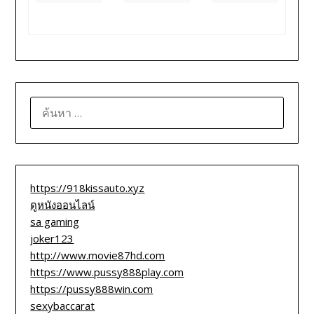
ค้นหา
สำหรับ:
https://918kissauto.xyz
ดูหนังออนไลน์
sa gaming
joker123
http://www.movie87hd.com
https://www.pussy888play.com
https://pussy888win.com
sexybaccarat