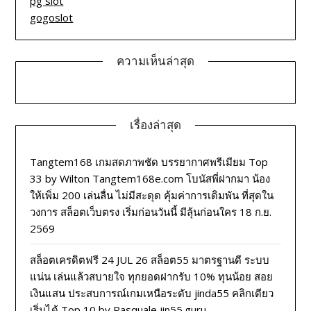
pg slot
gogoslot
ความเห็นล่าสุด
เรื่องล่าสุด
Tangtem168 เกมสดภาพชัด บรรยากาศพรีเมียม Top
33 by Wilton Tangtem168e.com โบนัสพี่ฝากมา น้อง
ให้เพิ่ม 200 เล่นลื่น ไม่มีสะดุด คุ้มค่าการเดิมพัน ที่สุดใน
วงการ สล็อตเว็บตรง เริ่มก่อนวันนี้ มีลุ้นก่อนใคร 18 ก.ย.
2569
สล็อตเครดิตฟรี 24 JUL 26 สล็อต55 มาตรฐานดี ระบบ
แน่น เล่นแล้วสบายใจ ทุกยอดฝากรับ 10% ทุนน้อย สอย
เงินแสน ประสบการณ์เกมเหนือระดับ jinda55 คลิกเดียว
เริ่มได้ Top 10 by Pasquale jin55.guru