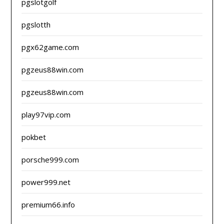
pgslotgolf
pgslotth
pgx62game.com
pgzeus88win.com
pgzeus88win.com
play97vip.com
pokbet
porsche999.com
power999.net
premium66.info