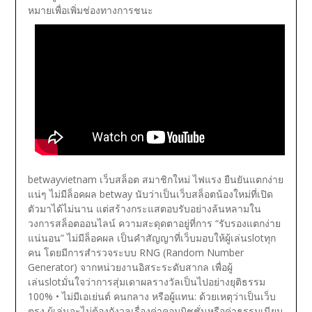
หมายเพื่อเพิ่มช่องทางการชนะ
betwayvietnam เว็บสล็อต สมาชิกใหม่ ไฟแรง ยืนยันแตกง่าย
แน่ๆ ไม่มีล็อคผล
betway นับว่าเป็นเว็บสล็อตน้องใหม่ที่เปิด
ตัวมาได้ไม่นาน แต่สร้างกระแสตอบรับอย่างล้นหลามใน
วงการสล็อตออนไลน์ ความสะดุดตาอยู่ที่การ “รับรองแตกง่าย
แน่นอน” ไม่มีล็อคผล เป็นคำสัญญาที่เว็บมอบให้ผู้เล่นslotทุก
คน โดยมีการสำรวจระบบ RNG (Random Number
Generator) จากหน่วยงานอิสระระดับสากล เพื่อผู้
เล่นslotมั่นใจว่าการสุ่มเดาผลรางวัลเป็นไปอย่างยุติธรรม
100%
• ไม่มีเอเย่นต์ คนกลาง หรือผู้แทน: ด้วยเหตุว่าเป็นเว็บ
ตรง ผู้เล่นจะไม่ต้องกังวลเรื่องค่าคอมมิชชั่นหรือค่าธรรมเนียม