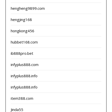
hengheng9899.com
hengjing168
hongkong456
hubbet168.com
ib888pro.bet
infyplus888.com
infyplus888.info
infyplus888.info
item388.com
Jinda55