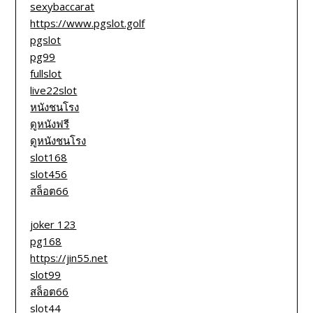
sexybaccarat
https://www.pgslot.golf
pgslot
pg99
fullslot
live22slot
หนังชนโรง
ดูหนังฟรี
ดูหนังชนโรง
slot168
slot456
สล็อต66
joker 123
pg168
https://jin55.net
slot99
สล็อต66
slot44