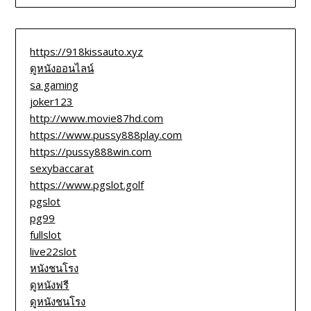
https://918kissauto.xyz
ดูหนังออนไลน์
sa gaming
joker123
http://www.movie87hd.com
https://www.pussy888play.com
https://pussy888win.com
sexybaccarat
https://www.pgslot.golf
pgslot
pg99
fullslot
live22slot
หนังชนโรง
ดูหนังฟรี
ดูหนังชนโรง