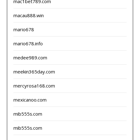
mac1bet789.com
macau888.win
mario678
mario678.info
medee989.com
meekin365day.com
mercyrosa168.com
mexicanoo.com
mib555s.com
mib555s.com