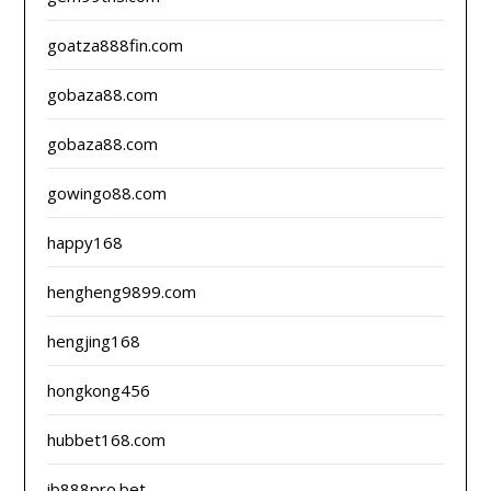
goatza888fin.com
gobaza88.com
gobaza88.com
gowingo88.com
happy168
hengheng9899.com
hengjing168
hongkong456
hubbet168.com
ib888pro.bet