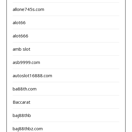
allone745s.com
alot66
alot666
amb slot
asb9999.com
autoslot16888.com
ba88th.com
Baccarat
baj88thb
baj88thbz.com