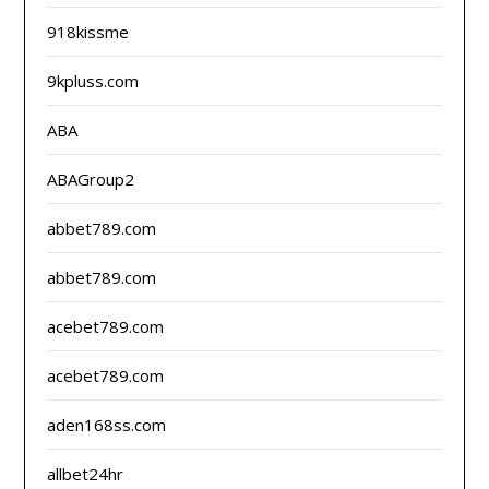
918kissme
9kpluss.com
ABA
ABAGroup2
abbet789.com
abbet789.com
acebet789.com
acebet789.com
aden168ss.com
allbet24hr