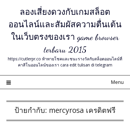
Skip
ลองเสี่ยงดวงกับเกมสล็อต
to
content
ออนไลน์และสัมผัสความตื่นเต้น
ในเว็บตรงของเรา game browser
terbaru 2015
https://cutlerpr.co ท้าทายโชคและชนะรางวัลกับสล็อตออนไลน์ที่
คาสิโนออนไลน์ของเรา cara edit tulisan di telegram
Menu
ป้ายกำกับ:
mercyrosa เครดิตฟรี