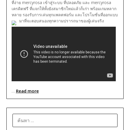
ที่ง่าย mercyrosa เข้าสู่ระบบ ที่ปลอดภัย และ mercyrosa
เครดิตฟรี ที่แจกให้ทั้งยังสมาชิกใหม่แล้วก็เก่า พร้อมเกมหลาก
หลาย รองรับการเล่นทุกแพลตฟอร์ม และโปรโมชั่นที่ออกแบบ
มาที่จะตอบสนองทุกความปรารถนาของผู้เล่นจริง
Read more
…
ค้นหา
สำหรับ: