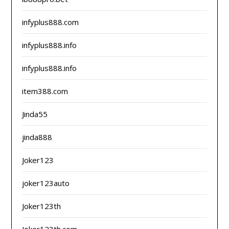
infyplus888.com
infyplus888.info
infyplus888.info
item388.com
Jinda55
jinda888
Joker123
joker123auto
Joker123th