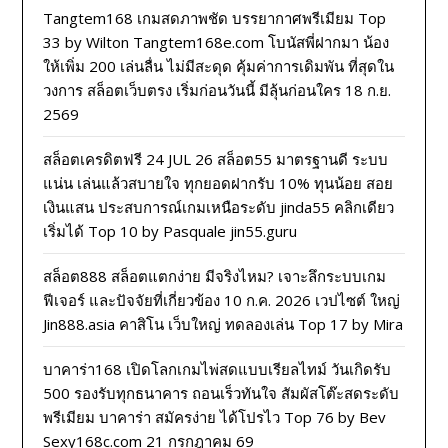
Tangtem168 เกมสดภาพชัด บรรยากาศพรีเมียม Top
33 by Wilton Tangtem168e.com โบนัสพี่ฝากมา น้อง
ให้เพิ่ม 200 เล่นลื่น ไม่มีสะดุด คุ้มค่าการเดิมพัน ที่สุดใน
วงการ สล็อตเว็บตรง เริ่มก่อนวันนี้ มีลุ้นก่อนใคร 18 ก.ย.
2569
สล็อตเครดิตฟรี 24 JUL 26 สล็อต55 มาตรฐานดี ระบบ
แน่น เล่นแล้วสบายใจ ทุกยอดฝากรับ 10% ทุนน้อย สอย
เงินแสน ประสบการณ์เกมเหนือระดับ jinda55 คลิกเดียว
เริ่มได้ Top 10 by Pasquale jin55.guru
สล็อต888 สล็อตแตกง่าย มีจริงไหม? เจาะลึกระบบเกม
ฟีเจอร์ และปัจจัยที่เกี่ยวข้อง 10 ก.ค. 2026 เวปไซต์ ใหญ่
Jin888.asia คาสิโน เว็บใหญ่ ทดลองเล่น Top 17 by Mira
บาคาร่า168 เปิดโลกเกมไพ่สดแบบเรียลไทม์ วันเกิดรับ
500 รองรับทุกธนาคาร ถอนเร็วทันใจ สัมผัสโต๊ะสดระดับ
พรีเมียม บาคาร่า สมัครง่าย ได้โปรไว Top 76 by Bev
Sexy168c.com 21 กรกฎาคม 69