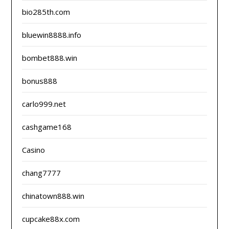
bio285th.com
bluewin8888.info
bombet888.win
bonus888
carlo999.net
cashgame168
Casino
chang7777
chinatown888.win
cupcake88x.com