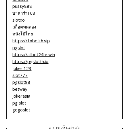
pussy888
บาคาร่า168
slotxo
สล็อตทดลอง
หนังโป๊ไทย
https://1xbetth.vip
pgslot
https://allbet24hr.win
https://pgslotth.io
joker 123
slot777
pgslot88
betway
jokerasia
pg slot
gogoslot
ความเห็นล่าสุด