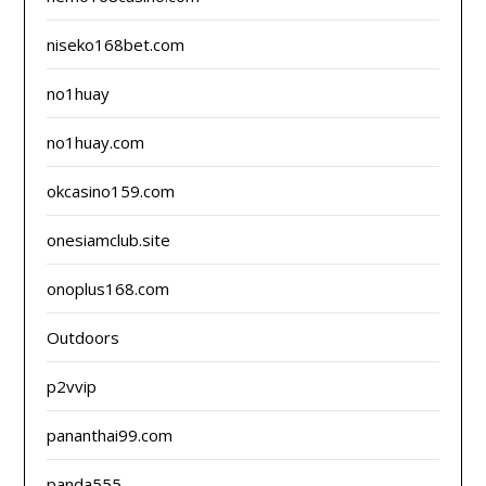
niseko168bet.com
no1huay
no1huay.com
okcasino159.com
onesiamclub.site
onoplus168.com
Outdoors
p2vvip
pananthai99.com
panda555