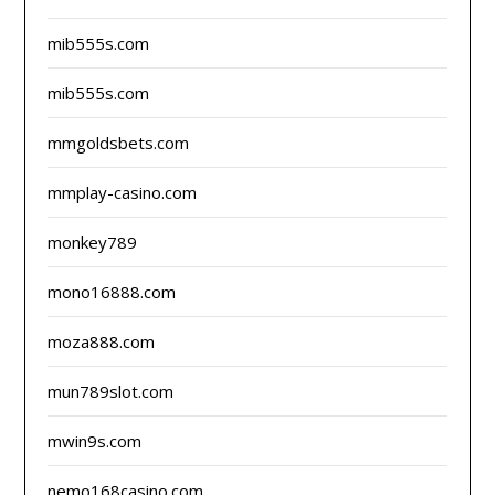
mib555s.com
mib555s.com
mmgoldsbets.com
mmplay-casino.com
monkey789
mono16888.com
moza888.com
mun789slot.com
mwin9s.com
nemo168casino.com