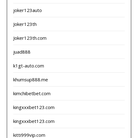
joker123auto
Joker123th
Joker123th.com
juad888
k1gt-auto.com
khumsup888.me
kimchibetbet.com
kingxxxbet123.com
kingxxxbet123.com
kitti999vip.com