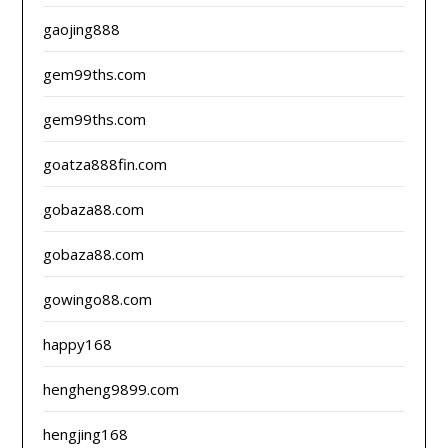
gaojing888
gem99ths.com
gem99ths.com
goatza888fin.com
gobaza88.com
gobaza88.com
gowingo88.com
happy168
hengheng9899.com
hengjing168