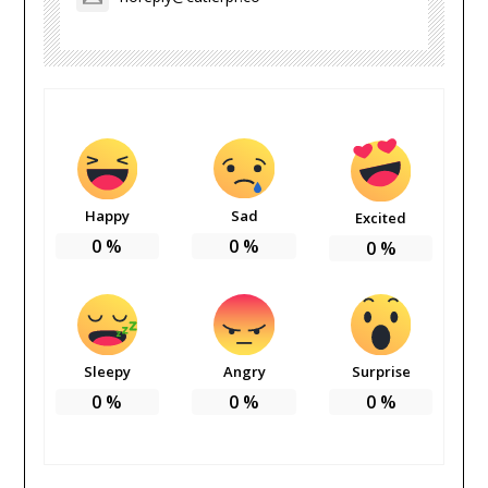
Happy
Sad
Excited
0
%
0
%
0
%
Sleepy
Angry
Surprise
0
%
0
%
0
%