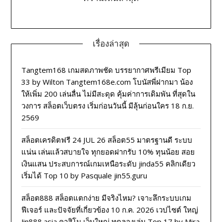
เรื่องล่าสุด
Tangtem168 เกมสดภาพชัด บรรยากาศพรีเมียม Top
33 by Wilton Tangtem168e.com โบนัสพี่ฝากมา น้อง
ให้เพิ่ม 200 เล่นลื่น ไม่มีสะดุด คุ้มค่าการเดิมพัน ที่สุดใน
วงการ สล็อตเว็บตรง เริ่มก่อนวันนี้ มีลุ้นก่อนใคร 18 ก.ย.
2569
สล็อตเครดิตฟรี 24 JUL 26 สล็อต55 มาตรฐานดี ระบบ
แน่น เล่นแล้วสบายใจ ทุกยอดฝากรับ 10% ทุนน้อย สอย
เงินแสน ประสบการณ์เกมเหนือระดับ jinda55 คลิกเดียว
เริ่มได้ Top 10 by Pasquale jin55.guru
สล็อต888 สล็อตแตกง่าย มีจริงไหม? เจาะลึกระบบเกม
ฟีเจอร์ และปัจจัยที่เกี่ยวข้อง 10 ก.ค. 2026 เวปไซต์ ใหญ่
Jin888.asia คาสิโน เว็บใหญ่ ทดลองเล่น Top 17 by Mira