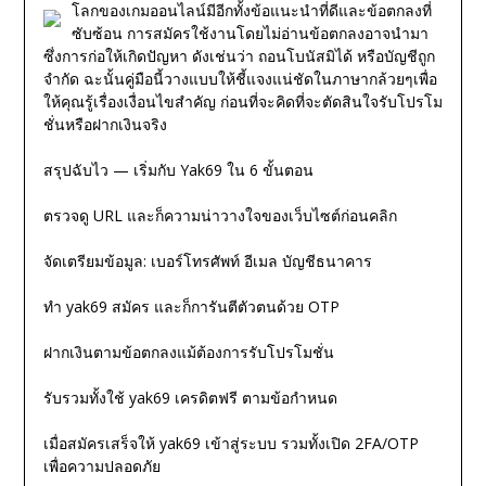
โลกของเกมออนไลน์มีอีกทั้งข้อแนะนำที่ดีและข้อตกลงที่
ซับซ้อน การสมัครใช้งานโดยไม่อ่านข้อตกลงอาจนำมา
ซึ่งการก่อให้เกิดปัญหา ดังเช่นว่า ถอนโบนัสมิได้ หรือบัญชีถูก
จำกัด ฉะนั้นคู่มือนี้วางแบบให้ชี้แจงแน่ชัดในภาษากล้วยๆเพื่อ
ให้คุณรู้เรื่องเงื่อนไขสำคัญ ก่อนที่จะคิดที่จะตัดสินใจรับโปรโม
ชั่นหรือฝากเงินจริง
สรุปฉับไว — เริ่มกับ Yak69 ใน 6 ขั้นตอน
ตรวจดู URL และก็ความน่าวางใจของเว็บไซต์ก่อนคลิก
จัดเตรียมข้อมูล: เบอร์โทรศัพท์ อีเมล บัญชีธนาคาร
ทำ yak69 สมัคร และก็การันตีตัวตนด้วย OTP
ฝากเงินตามข้อตกลงแม้ต้องการรับโปรโมชั่น
รับรวมทั้งใช้ yak69 เครดิตฟรี ตามข้อกำหนด
เมื่อสมัครเสร็จให้ yak69 เข้าสู่ระบบ รวมทั้งเปิด 2FA/OTP
เพื่อความปลอดภัย