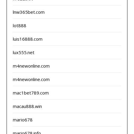
lnw365bet.com
lot888
luis16888.com
lux555.net
m4newonline.com
m4newonline.com
mac1bet789.com
macau888.win
mario678
mario678.info