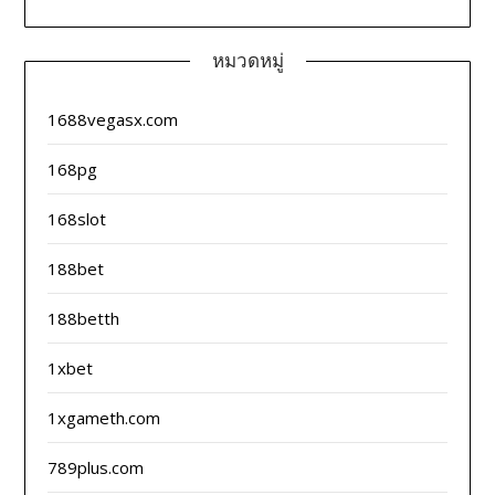
หมวดหมู่
1688vegasx.com
168pg
168slot
188bet
188betth
1xbet
1xgameth.com
789plus.com