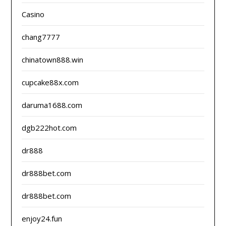
Casino
chang7777
chinatown888.win
cupcake88x.com
daruma1688.com
dgb222hot.com
dr888
dr888bet.com
dr888bet.com
enjoy24.fun