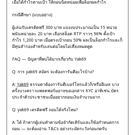
เมื่อได้กำไรตามเป้า ให้ถอนนิดหน่อยเพื่อล็อกผลกำไร
กรณีศึกษา (แบบอย่าง)
ผู้เล่นรับเครดิตฟรี 300 บาท แบ่งงบประมาณเป็น 15 หน่วย
พนันหน่วยละ 20 บาท เลือกสล็อต RTP ราวๆ 96% ตั้งเป้า
กำไร 1,200 บาท เมื่อตรงเป้าถอน 50% ผลเป็นล็อกกำไรและก็
มีทุนสำรองสำหรับเล่นต่อโดยไม่เสี่ยงหมดตูด
FAQ — ปัญหาที่พบได้มากเกี่ยวกับ Yak69
Q: การ yak69 สมัคร จะต้องการันตีอะไรบ้าง?
A:
Yak69
ธรรมดาต้องการันตีเบอร์โทรแล้วก็/หรืออีเมล บาง
ครั้งบางคราวแพลตฟอร์มอาจขอเอกสาร KYC อาทิเช่น บัตร
ประจำตัวประชาชนเมื่ออยากถอนเงินจำนวนมาก
Q: yak69 เครดิตฟรี ถอนได้จริงไหม?
A: ได้ ถ้าหากผู้เล่นทำตามข้อจำกัดเทิร์นและก็ข้อกำหนดการ
ถอน — จะต้องอ่าน T&Cs อย่างระมัดระวังก่อนกดรับ