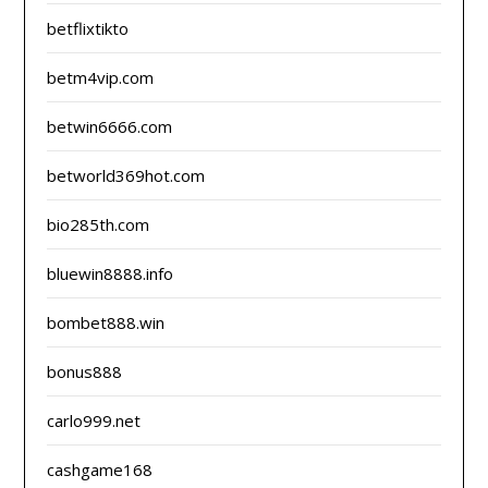
betflixtikto
betm4vip.com
betwin6666.com
betworld369hot.com
bio285th.com
bluewin8888.info
bombet888.win
bonus888
carlo999.net
cashgame168